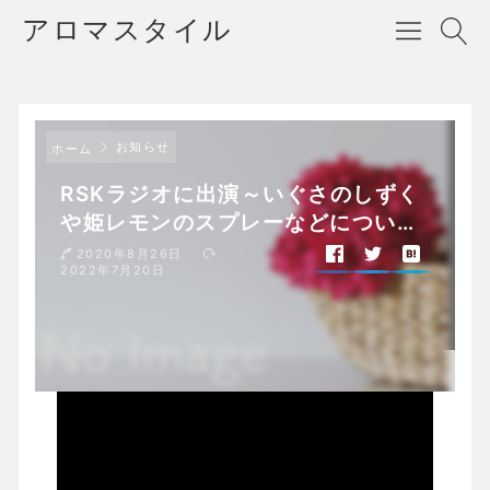
アロマスタイル
お知らせ
ホーム
RSKラジオに出演～いぐさのしずく
や姫レモンのスプレーなどについて
お話ししました！
2020年8月26日
2022年7月20日